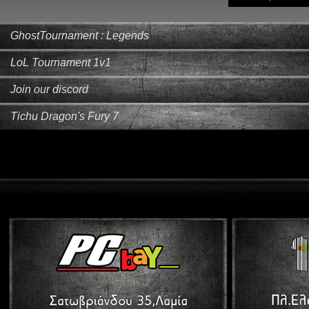
GhostTournament : Legends
LoL Tournament 1v1
Join our discord
Tichu Dragon's Fury 7